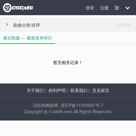
登录
注册
歌曲分类/排序
点击展开

港台歌曲 — 最新发布排行
暂无相关记录！
关于我们
|
权利声明
|
联系我们
|
意见留言
Dj先锋舞曲网 滇ICP备11003697号-7
Copyright dj.114699.com.All Rights Reserved.