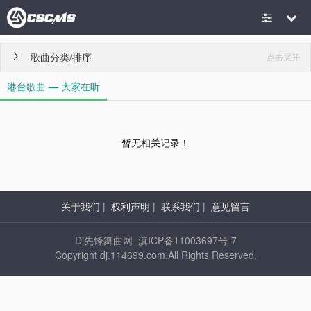
歌曲分类/排序
点击展开

港台歌曲 — 大家在听
暂无相关记录！
关于我们
|
权利声明
|
联系我们
|
意见留言
Dj先锋舞曲网 滇ICP备11003697号-7
Copyright dj.114699.com.All Rights Reserved.